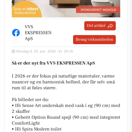
Del artikel
VVS
EKSPRESSEN
ApS
Besøg virksomheden
Onsdag d. 03. jun. 2026 - kl. 20:16
Så er der nyt fra VVS EKSPRESSEN ApS
I 2026 er der fokus på naturlige materialer, varme
nuancer og en harmonisk helhed, der får selv små
rum til at føles større.
På billedet ser du:
• Ifö Sense Art underskab med vask i eg (90 cm) med
2 skuffer
• Geberit Option Round spejl (90 cm) med integreret
ComfortLight
• Ifö Spira Modern toilet