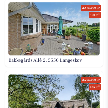
2.875.000 kr
2
150 m
Bakkegårds Allé 2, 5550 Langeskov
2.795.000 kr
2
235 m