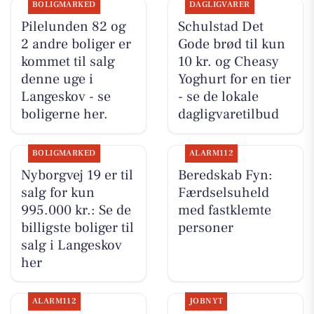
BOLIGMARKED
DAGLIGVARER
Pilelunden 82 og
Schulstad Det
2 andre boliger er
Gode brød til kun
kommet til salg
10 kr. og Cheasy
denne uge i
Yoghurt for en tier
Langeskov - se
- se de lokale
boligerne her.
dagligvaretilbud
BOLIGMARKED
ALARM112
Nyborgvej 19 er til
Beredskab Fyn:
salg for kun
Færdselsuheld
995.000 kr.: Se de
med fastklemte
billigste boliger til
personer
salg i Langeskov
her
ALARM112
JOBNYT