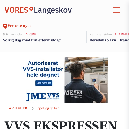
VORES
Langeskov
Seneste nyt ›
9 timer siden |
VEJRET
23 timer siden |
ALARM1
Solrig dag med lun eftermiddag
Beredskab Fyn: Brand
VVS EKSPRESSEN ApS viser badeværelse med naturlige materialer o
ARTIKLER
Opslagstavlen
VVS EKSPRESSEN