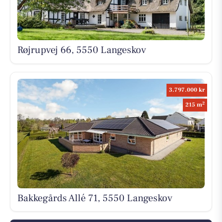
Røjrupvej 66, 5550 Langeskov
3.797.000 kr
2
215 m
Bakkegårds Allé 71, 5550 Langeskov