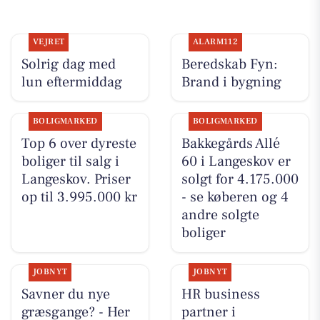
VEJRET
ALARM112
Solrig dag med
Beredskab Fyn:
lun eftermiddag
Brand i bygning
BOLIGMARKED
BOLIGMARKED
Top 6 over dyreste
Bakkegårds Allé
boliger til salg i
60 i Langeskov er
Langeskov. Priser
solgt for 4.175.000
op til 3.995.000 kr
- se køberen og 4
andre solgte
boliger
JOBNYT
JOBNYT
Savner du nye
HR business
græsgange? - Her
partner i