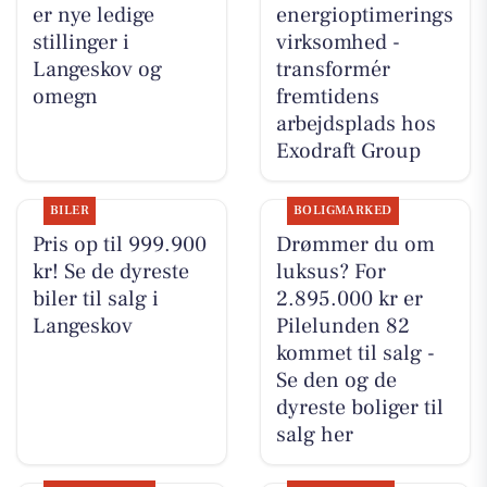
er nye ledige
energioptimerings
stillinger i
virksomhed -
Langeskov og
transformér
omegn
fremtidens
arbejdsplads hos
Exodraft Group
BILER
BOLIGMARKED
Pris op til 999.900
Drømmer du om
kr! Se de dyreste
luksus? For
biler til salg i
2.895.000 kr er
Langeskov
Pilelunden 82
kommet til salg -
Se den og de
dyreste boliger til
salg her