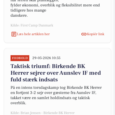
når ferien skal planlægges,
fylder økonomi, overblik og fleksibilitet mere end
tidligere hos mange
danskere.
Kilde: First Camp Danmark
Læs hele artiklen her
Kopiér link
29-05-2026 10:55
FODBOLD
Taktisk triumf: Birkende BK
Herrer sejrer over Aunslev IF med
fuld stærk indsats
På en intens torsdagskamp tog Birkende BK Herrer
en fortjent 3-2 sejr over gæsterne fra Aunslev IF,
takket være en samlet holdindsats og taktisk
overblik.
Kilde: Brian Jensen - Birkende BK Herrer