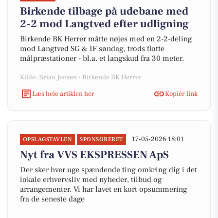
Birkende tilbage på udebane med
2-2 mod Langtved efter udligning
Birkende BK Herrer måtte nøjes med en 2-2-deling
mod Langtved SG & IF søndag, trods flotte
målpræstationer - bl.a. et langskud fra 30 meter.
Kilde: Brian Jensen - Birkende BK Herrer
Læs hele artiklen her
Kopiér link
17-05-2026 18:01
OPSLAGSTAVLEN
SPONSORERET
Nyt fra VVS EKSPRESSEN ApS
Der sker hver uge spændende ting omkring dig i det
lokale erhvervsliv med nyheder, tilbud og
arrangementer. Vi har lavet en kort opsummering
fra de seneste dage