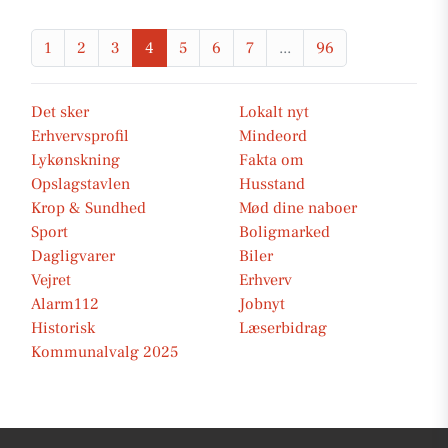
1
2
3
4
5
6
7
...
96
Det sker
Lokalt nyt
Erhvervsprofil
Mindeord
Lykønskning
Fakta om
Opslagstavlen
Husstand
Krop & Sundhed
Mød dine naboer
Sport
Boligmarked
Dagligvarer
Biler
Vejret
Erhverv
Alarm112
Jobnyt
Historisk
Læserbidrag
Kommunalvalg 2025