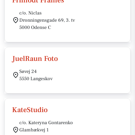
Frimodt Frames
c/o. Niclas
Dronningensgade 69, 3. tv
5000 Odense C
JuelRaun Foto
Søvej 24
5550 Langeskov
KateStudio
c/o. Kateryna Gontarenko
Glambækvej 1