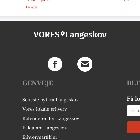
Øvrige
VORES
Langeskov
GENVEJE
BLI
Få l
Seneste nyt fra Langeskov
Email
Vores lokale erhverv
Kalenderen for Langeskov
Fakta om Langeskov
Erhvervsartikler