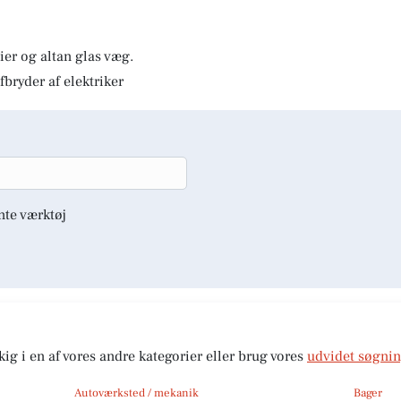
er og altan glas væg.
fbryder af elektriker
nte værktøj
kig i en af vores andre kategorier eller brug vores
udvidet søgni
Autoværksted / mekanik
Bager