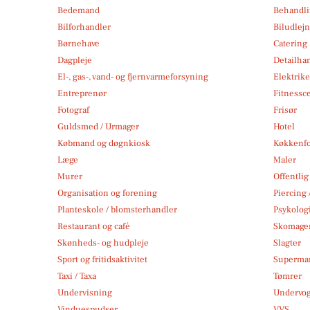
Bedemand
Behandli
Bilforhandler
Biludlej
Børnehave
Catering
Dagpleje
Detailha
El-, gas-, vand- og fjernvarmeforsyning
Elektrike
Entreprenør
Fitnessc
Fotograf
Frisør
Guldsmed / Urmager
Hotel
Købmand og døgnkiosk
Køkkenfo
Læge
Maler
Murer
Offentlig
Organisation og forening
Piercing 
Planteskole / blomsterhandler
Psykolog
Restaurant og café
Skomage
Skønheds- og hudpleje
Slagter
Sport og fritidsaktivitet
Superma
Taxi / Taxa
Tømrer
Undervisning
Undervo
Vinduespudser
VVS