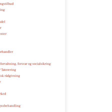
ngstilbud
ning
ndel
r
enter
rhandler
 forvaltning, forsvar og socialsikring
/ Tatovering
isk rådgivning
r
rked
gnsbehandling