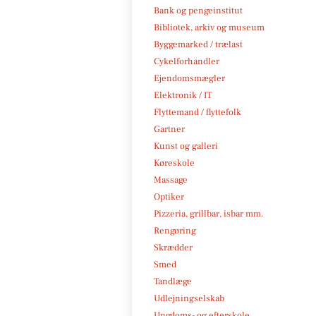
Bank og pengeinstitut
Bibliotek, arkiv og museum
Byggemarked / trælast
Cykelforhandler
Ejendomsmægler
Elektronik / IT
Flyttemand / flyttefolk
Gartner
Kunst og galleri
Køreskole
Massage
Optiker
Pizzeria, grillbar, isbar mm.
Rengøring
Skrædder
Smed
Tandlæge
Udlejningselskab
Ungdoms- og efterskole