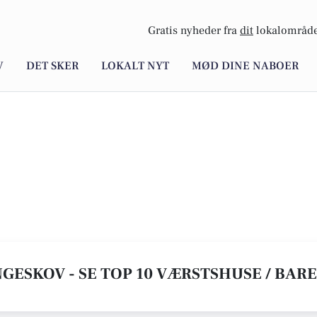
Gratis nyheder fra
dit
lokalområde
V
DET SKER
LOKALT NYT
MØD DINE NABOER
NGESKOV - SE TOP 10 VÆRSTSHUSE / BAR