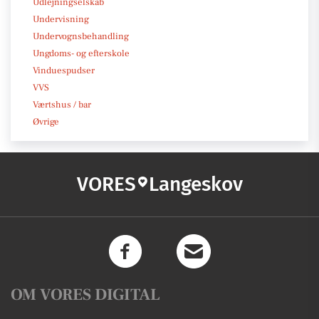
Udlejningselskab
Undervisning
Undervognsbehandling
Ungdoms- og efterskole
Vinduespudser
VVS
Værtshus / bar
Øvrige
VORES
Langeskov
OM VORES DIGITAL