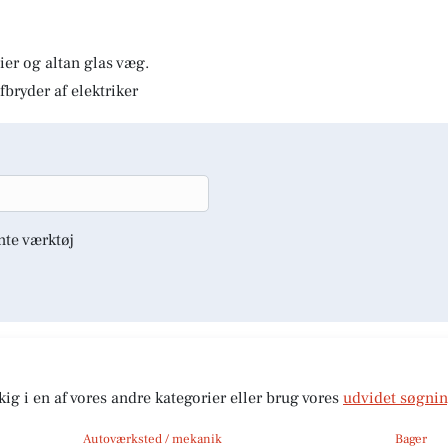
er og altan glas væg.
fbryder af elektriker
nte værktøj
kig i en af vores andre kategorier eller brug vores
udvidet søgni
Autoværksted / mekanik
Bager