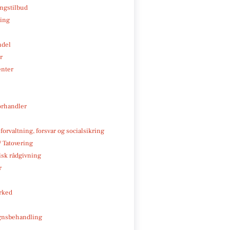
ngstilbud
ning
ndel
r
enter
rhandler
 forvaltning, forsvar og socialsikring
/ Tatovering
isk rådgivning
r
rked
gnsbehandling