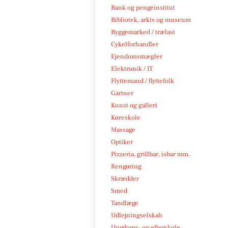
Bank og pengeinstitut
Bibliotek, arkiv og museum
Byggemarked / trælast
Cykelforhandler
Ejendomsmægler
Elektronik / IT
Flyttemand / flyttefolk
Gartner
Kunst og galleri
Køreskole
Massage
Optiker
Pizzeria, grillbar, isbar mm.
Rengøring
Skrædder
Smed
Tandlæge
Udlejningselskab
Ungdoms- og efterskole