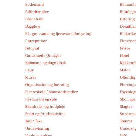
Bedemand
Behandli
Bilforhandler
Biludlej
Børnehave
Catering
Dagpleje
Detailha
El-, gas-, vand- og fjernvarmeforsyning
Elektrike
Entreprenør
Fitnessc
Fotograf
Frisør
Guldsmed / Urmager
Hotel
Købmand og døgnkiosk
Køkkenfo
Læge
Maler
Murer
Offentlig
Organisation og forening
Piercing 
Planteskole / blomsterhandler
Psykolog
Restaurant og café
Skomage
Skønheds- og hudpleje
Slagter
Sport og fritidsaktivitet
Superma
Taxi / Taxa
Tømrer
Undervisning
Undervo
Vinduespudser
VVS