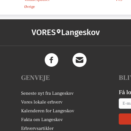
Øvrige
VORES
Langeskov
GENVEJE
BLI
Få l
Seneste nyt fra Langeskov
Email
Vores lokale erhverv
Kalenderen for Langeskov
Fakta om Langeskov
Erhvervsartikler