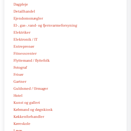
Dagpleje
Detailhandel
Ejendomsmægler
El-, gas-, vand- og fjernvarmeforsyning
Elektriker
Elektronik / IT
Entreprenør
Fitnesscenter
Flyttemand / flyttefolk
Fotograf
Frisør
Gartner
Guldsmed / Urmager
Hotel
Kunst og galleri
Købmand og døgnkiosk
Køkkenforhandler
Køreskole
Læge