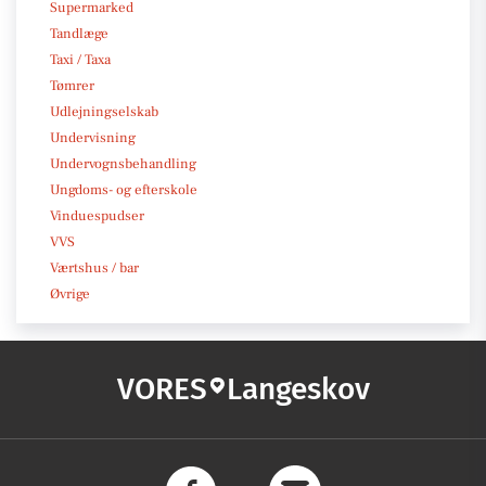
Supermarked
Tandlæge
Taxi / Taxa
Tømrer
Udlejningselskab
Undervisning
Undervognsbehandling
Ungdoms- og efterskole
Vinduespudser
VVS
Værtshus / bar
Øvrige
VORES
Langeskov