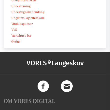
Udlejningselskab
Undervisning
Undervognsbehandling
Ungdoms- og efterskole
Vinduespudser
VVS
Værtshus / bar
Øvrige
VORES
Langeskov
OM VORES DIGITAL